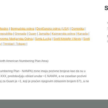
rbados
|
Bermudska ostrva
|
Devičanska ostrva (USA)
|
Dominika
|
republika
|
Grenada
|
Guam
|
Jamajka
|
Kajmanska ostrva
|
Kanada
|
everna Marijanska Ostrva
|
Sveta Lucija
|
Sveti Kristofer i Nevis
|
Sveti
a
|
Trinidad i Tobago
|
(North American Numbering Plan Area)
Numbering Plan - NANPA) zone imaju pozivne brojeve kao da su u
1-XXX, predstavljaju oblast unutar +1 NANPA, a ne zaseban pozivni
roj za Guam je +1, koji je praćen njegovim oblasnim brojem 671, a ne