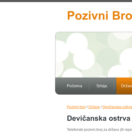
Početna
Srbija
Drža
Pozivni broj
/
Države
/
Devičanska ostrva
Telefonski pozivni broj za državu (ili rejo