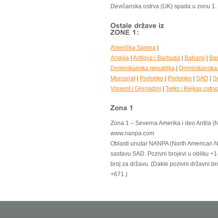
Devičanska ostrva (UK) spada u zonu 1.
Američka Samoa
|
Angilja
|
Antigva i Barbuda
|
Bahami
|
Ba
Dominikanska republika
|
Dominikanska 
Monserat
|
Portoriko
|
Portoriko
|
SAD
|
S
Vinsent i Grenadini
|
Terks i Kejkas ostrv
Zona 1 – Severna Amerika i deo Antila 
www.nanpa.com
Oblasti unutar NANPA (North American 
sastavu SAD. Pozivni brojevi u obliku +
broj za državu. (Dakle pozivni državni b
+671.)