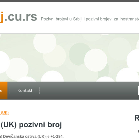
ve
Kontakt
 (UK)
n)
Devičanska ostrva (UK)
je
+1-284
.