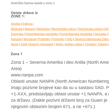
Američka Samoa spada u zonu 1.
Angilja
|
Antigva i
Barbuda
|
Bahami
|
Barbados
|
Bermudska ostrva
|
Devičanska ostrva (UK
Dominika
|
Dominikanska republika
|
Dominikanska republika
|
Grenada
|
Kanada
|
Monserat
|
Portoriko
|
Portoriko
|
SAD
|
Severna Marijanska Ostr
Nevis
|
Sveti Vinsent i Grenadini
|
Terks i Kejkas ostrva
|
Trinidad i Tobago
Zona 1 – Severna Amerika i deo Antila (North Am
Area)
www.nanpa.com
Oblasti unutar NANPA (North American Numberin
imaju pozivne brojeve kao da su u sastavu SAD. Po
+1-XXX, predstavljaju oblast unutar +1 NANPA, a 
za državu. (Dakle pozivni državni broj za Guam je 
njegovim oblasnim brojem 671, a ne +671.)