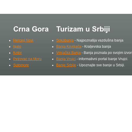
Herceg Novi
Sokobanja
- Najpoznatija vazdušna banja
Igalo
Banja Koviljača
- Kraljevska banja
Kotor
Vrnjačka Banja
- Banja poznata po svojim izvo
Petrovac na Moru
Banja Vrujci
- informativni portal banje Vrujci.
Sutomore
Banje Srbije
- Upoznajte sve banje u Srbiji.