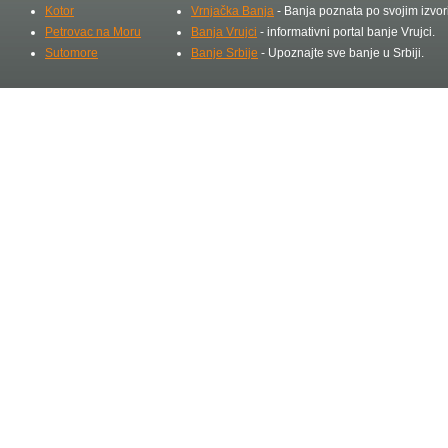
Kotor
Vrnjačka Banja
- Banja poznata po svojim izvo
Petrovac na Moru
Banja Vrujci
- informativni portal banje Vrujci.
Sutomore
Banje Srbije
- Upoznajte sve banje u Srbiji.