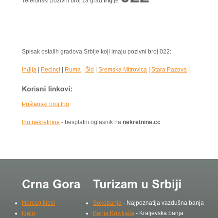
Telefonski pozivni broj za grad
Irig
je
.
Spisak ostalih gradova Srbije koji imaju pozivni broj 022:
Inđija
|
Pećinci
|
Ruma
|
Šid
|
Sremska Mitrovica
|
Stara Pazova
|
Poštanski broj Irig
Irig nekretnine
- besplatni oglasnik na
nekretnine.cc
Herceg Novi
Sokobanja
- Najpoznatija vazdušna banja
Igalo
Banja Koviljača
- Kraljevska banja